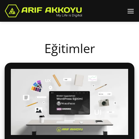
İçeriğe
atla
Eğitimler